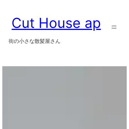
内
容
Cut House ap
を
ス
キ
街の小さな散髪屋さん
ッ
プ