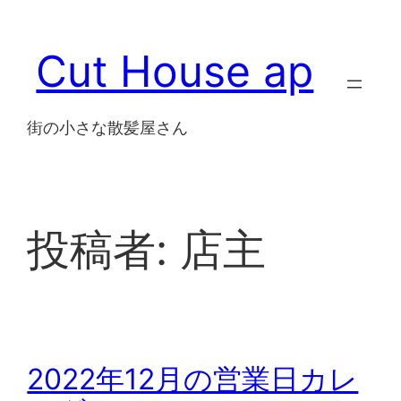
内
容
Cut House ap
を
ス
キ
街の小さな散髪屋さん
ッ
プ
投稿者:
店主
2022年12月の営業日カレ